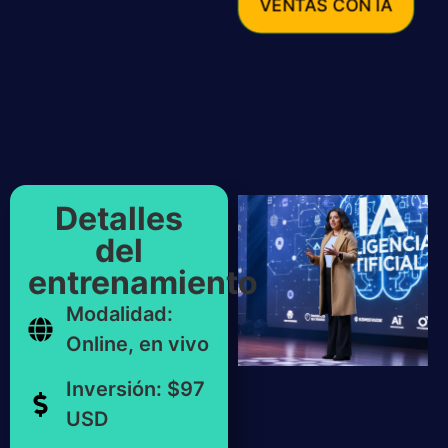
VENTAS CON IA
Detalles
del
entrenamiento
Modalidad:
Online, en vivo
Inversión: $97
USD