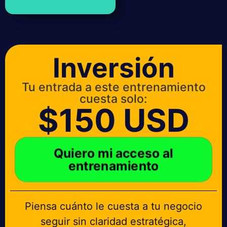
Inversión
Tu entrada a este entrenamiento
cuesta solo:
$150 USD
Quiero mi acceso al
entrenamiento
Piensa cuánto le cuesta a tu negocio
seguir sin claridad estratégica,