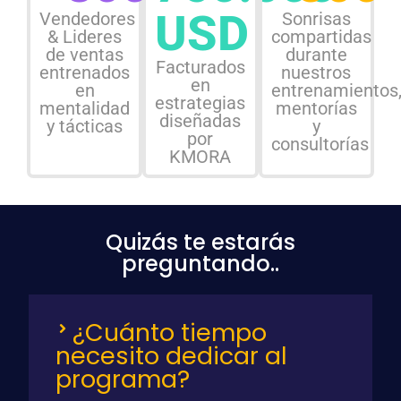
USD
Vendedores
Sonrisas
& Lideres
compartidas
de ventas
durante
Facturados
entrenados
nuestros
en
en
entrenamientos
estrategias
mentalidad
mentorías
diseñadas
y tácticas
y
por
consultorías
KMORA
Quizás te estarás
preguntando..
¿Cuánto tiempo
necesito dedicar al
programa?