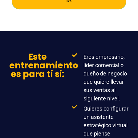
IA
Este
Eres empresario,
entrenamiento
líder comercial o
es para ti si:
dueño de negocio
que quiere llevar
sus ventas al
siguiente nivel.
Quieres configurar
un asistente
estratégico virtual
que piense