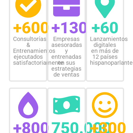
+600
+130
+60
Consultorías
Empresas
Lanzamientos
&
asesoradas
digitales
Entrenamientos
y
en más de
ejecutados
entrenadas
12 países
satisfactoriamente
en sus
hispanoparlante
estrategias
de ventas
+800
750.000
+300