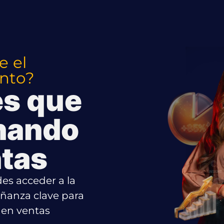
e el
nto?
es que
enando
ntas
es acceder a la
eñanza clave para
o en ventas