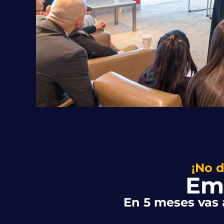
¡No d
Em
En 5 meses vas 