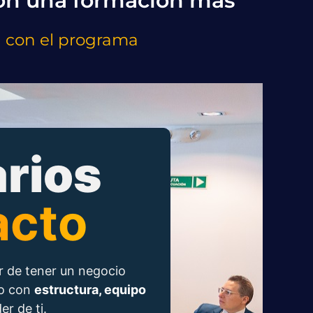
con una formación más
el con el programa
rios
acto
 de tener un negocio
io con
estructura, equipo
r de ti.