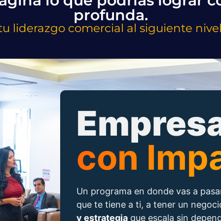
agina lo que podrías lograr 
profunda.
 tu liderazgo comercial al siguiente niv
Empresa
con Imp
Un programa en donde vas a pasar
que te tiene a ti, a tener un negoc
y estrategia
que escala sin depende